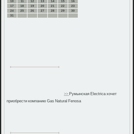
10
11
12
13
14
15
16
17
18
19
20
21
22
23
24
25
26
27
28
29
30
31
>>
Румынская Electrica хочет
приобрести компанию Gas Natural Fenosa