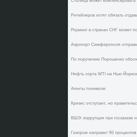
Столица может компенсировать 
Ритейлеров хотят обязать отда
Роуминг в странах СНГ может п
Аэропорт Симферополя отправи
По поручению Порошенко обосн
Нефть сорта WTI на Нью-Йоркск
Агенты поневоле
Кризис отступает, но правительс
ВШЭ: коррупция при госзаказе 
Газпром направит 90 процентов