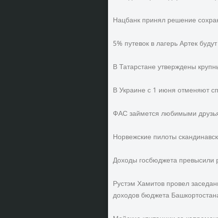
Нацбанк принял решение сохран
5% путевок в лагерь Артек буду
В Татарстане утверждены крупн
В Украине с 1 июня отменяют сп
ФАС займется любимыми друзья
Норвежские пилоты скандинавск
Доходы госбюджета превысили р
Рустэм Хамитов провел заседа
доходов бюджета Башкортостан