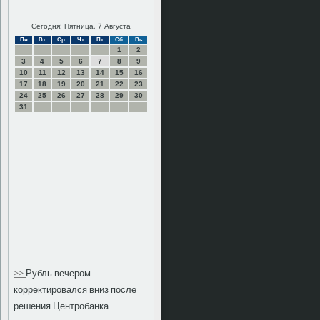
Сегодня: Пятница, 7 Августа
Пн
Вт
Ср
Чт
Пт
Сб
Вс
1
2
3
4
5
6
7
8
9
10
11
12
13
14
15
16
17
18
19
20
21
22
23
24
25
26
27
28
29
30
31
>>
Рубль вечером
корректировался вниз после
решения Центробанка