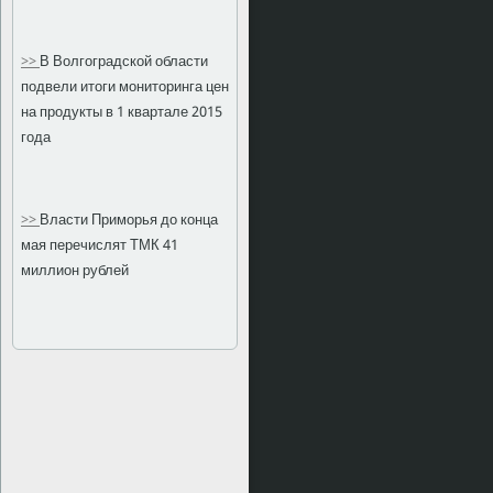
>>
В Волгоградской области
подвели итоги мониторинга цен
на продукты в 1 квартале 2015
года
>>
Власти Приморья до конца
мая перечислят ТМК 41
миллион рублей