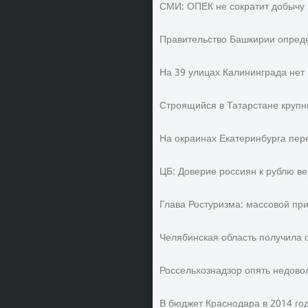
СМИ: ОПЕК не сократит добычу 
Правительство Башкирии опред
На 39 улицах Калининграда нет
Строящийся в Татарстане крупн
На окраинах Екатеринбурга пере
ЦБ: Доверие россиян к рублю в
Глава Ростуризма: массовой при
Челябинская область получила 
Россельхознадзор опять недово
В бюджет Краснодара в 2014 го