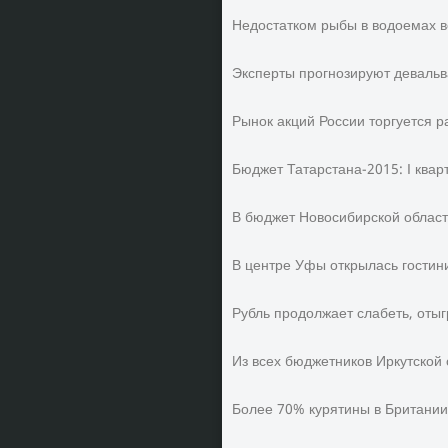
Недостатком рыбы в водоемах в
Эксперты прогнозируют девальв
Рынок акций России торгуется 
Бюджет Татарстана-2015: I квар
В бюджет Новосибирской област
В центре Уфы открылась гостини
Рубль продолжает слабеть, оты
Из всех бюджетников Иркутской
Более 70% курятины в Британи