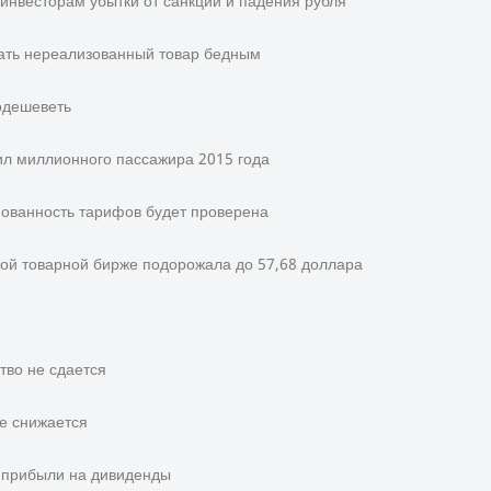
инвесторам убытки от санкций и падения рубля
вать нереализованный товар бедным
одешеветь
л миллионного пассажира 2015 года
ованность тарифов будет проверена
ой товарной бирже подорожала до 57,68 доллара
тво не сдается
не снижается
 прибыли на дивиденды