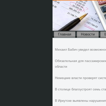
Главная
Новости
Михаил Бабич увидел возможно
Обязательная для пассажирских
области
Немецкие власти проверят сист
В столице благоустроят семь ст
В Иркутске выявлены нарушения