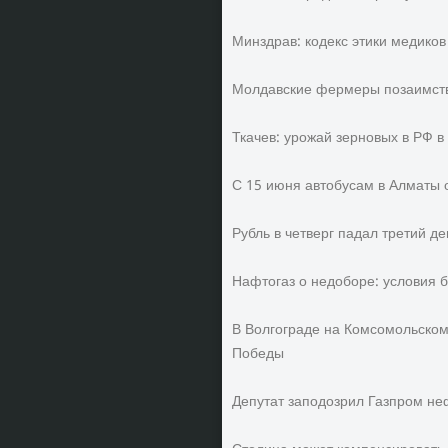
Минздрав: кодекс этики медико
Молдавские фермеры позаимств
Ткачев: урожай зерновых в РФ в
С 15 июня автобусам в Алматы 
Рубль в четверг падал третий 
Нафтогаз о недоборе: условия б
В Волгограде на Комсомольском
Победы
Депутат заподозрил Газпром неф