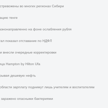
стревожены во многих регионах Сибири
ацию тенге
разнонаправленно на фоне ослабления рубля
тал показал отставание по НДФЛ
и внесли очередные корректировки
ца Hampton by Hilton Ufa
грывая дешевую нефть
 области зарплату поднимут лишь учителям и воспитателям
и заражено опасными бактериями