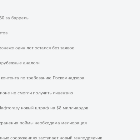
60 за баррель
ктов
онеже один лот остался без заявок
арубежные аналоги
ть контента по требованию Роскомнадзора
ионе не смогли получить лицензию
Нафтогазу новый штраф на $8 миллиардов
охранения поймы необходима мелиорация
стных сооружениях заступает новый генподрядчик