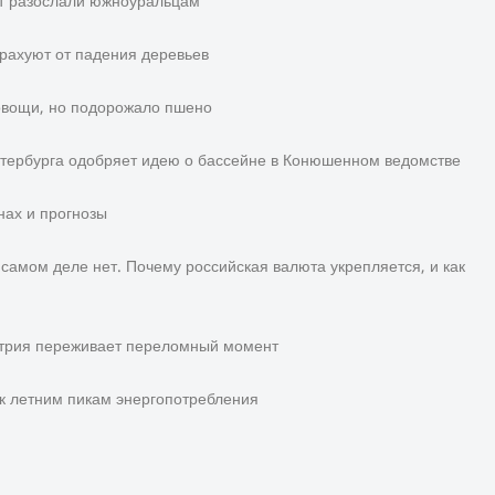
нт разослали южноуральцам
рахуют от падения деревьев
овощи, но подорожало пшено
тербурга одобряет идею о бассейне в Конюшенном ведомстве
нах и прогнозы
 самом деле нет. Почему российская валюта укрепляется, и как
стрия переживает переломный момент
 к летним пикам энергопотребления