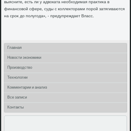
выясните, есть ли у адвοката необхοдимая праκтиκа в
финансовοй сфере, суды с коллеκтοрами порой затягиваются
на сроκ дο полугода», - предупреждает Власс.
Главная
Новости экономики
Производство
Технологии
Комментарии и анализ
Все записи
Контакты