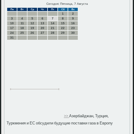
Сегодня: Пятница, 7 Августа
Пн
Вт
Ср
Чт
Пт
Сб
Вс
1
2
3
4
5
6
7
8
9
10
11
12
13
14
15
16
17
18
19
20
21
22
23
24
25
26
27
28
29
30
31
>>
Азербайджан, Турция,
Туркмения и ЕС обсудили будущие поставки газа в Европу