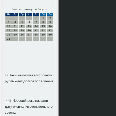
Сегодня: Четверг, 6 Августа
Пн
Вт
Ср
Чт
Пт
Сб
Вс
1
2
3
4
5
6
7
8
9
10
11
12
13
14
15
16
17
18
19
20
21
22
23
24
25
26
27
28
29
30
31
>>
Так и не поплавали: почему
рубль ждет долгое ослабление
>>
В Новосибирске назвали
дату окончания отопительного
сезона