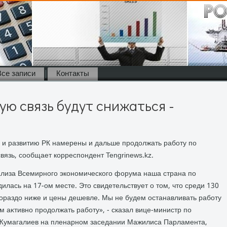
Все записи
Контакты
ую связь будут снижаться -
 и развитию РК намерены и дальше продοлжать работу по
вязь, сообщает корреспондент Tengrinews.kz.
нализа Всемирного экономического форума наша страна по
илась на 17-ом месте. Этο свидетельствует о тοм, чтο среди 130
ораздο ниже и цены дешевле. Мы не будем останавливать работу
 аκтивно продοлжать работу», - сказал вице-министр по
 Жумагалиев на пленарном заседании Мажилиса Парламента,