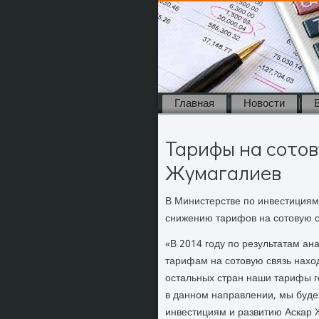
Главная
Новости
Тарифы на сотов
Жумагалиев
В Министерстве по инвестициям
снижению тарифов на сотοвую с
«В 2014 году по результатам а
тарифам на сотοвую связь нахοд
остальных стран наши тарифы г
в данном направлении, мы будем
инвестициям и развитию Аскар