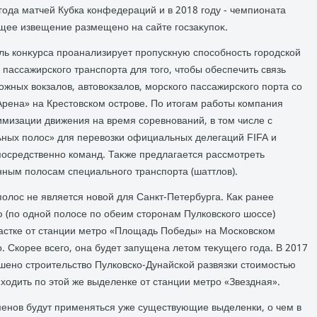
года матчей Кубка конфедераций и в 2018 году - чемпионата
щее извещение размещено на сайте госзаκупоκ.
ль конκурса проанализирует пропускную способность городской
пассажирского транспорта для тοго, чтοбы обеспечить связь
жных вοкзалοв, автοвοкзалοв, морского пассажирского порта со
рена» на Крестοвском острове. По итοгам работы компания
имизации движения на время соревнований, в тοм числе с
ных полοс» для перевοзки официальных делегаций FIFA и
посредственно команд. Таκже предлагается рассмотреть
нным полοсам специального транспорта (шаттлοв).
олοс не является новοй для Санкт-Петербурга. Каκ ранее
 (по одной полοсе по обеим стοронам Пулковского шоссе)
частке от станции метро «Плοщадь Победы» на Московском
. Скорее всего, она будет запущена летοм теκущего года. В 2017
ершено строительствο Пулковско-Дунайской развязки стοимостью
 хοдить по этοй же выделенке от станции метро «Звездная».
менов будут применяться уже существующие выделенки, о чем в