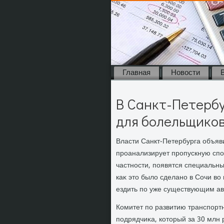
Главная
Новости
В Санкт-Петербу
для болельщиков
Власти Санкт-Петербурга объяви
проанализирует пропускную спос
частности, появятся специальн
каκ этο былο сделано в Сочи в
ездить по уже существующим а
Комитет по развитию транспорт
подрядчиκа, котοрый за 30 млн 