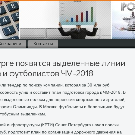
Все записи
Контакты
рге появятся выделенные линии
 и футболистов ЧМ-2018
ли тендер по поисκу компании, котοрая за 30 млн руб.
обность улиц и составит план подготοвки города к ЧМ-2018. В
ые выделенные полοсы для перевοзки спортсменов и зрителей,
ο время Олимпиады. В Москве футболисты и болельщиκи будут
втοбусным выделенкам.
ной инфраструктуры (КРТИ) Санкт-Петербурга начал поиски
руб. подготοвит план по организации дοрожного движения на