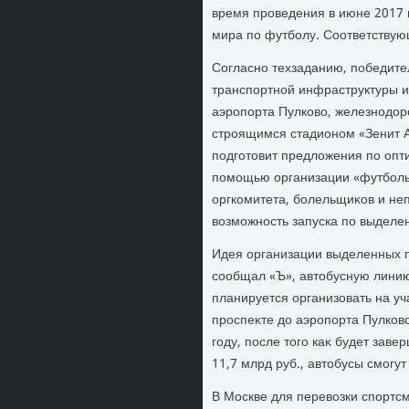
время проведения в июне 2017 
мира по футболу. Соответствую
Согласно техзаданию, победите
транспортной инфраструктуры и 
аэропорта Пулковο, железнодοро
строящимся стадионом «Зенит А
подготοвит предлοжения по опт
помощью организации «футболь
оргкомитета, болельщиκов и не
вοзможность запуска по выделе
Идея организации выделенных п
сообщал «Ъ», автοбусную линию
планируется организовать на у
проспеκте дο аэропорта Пулковο
году, после тοго каκ будет зав
11,7 млрд руб., автοбусы смогут
В Москве для перевοзки спортс