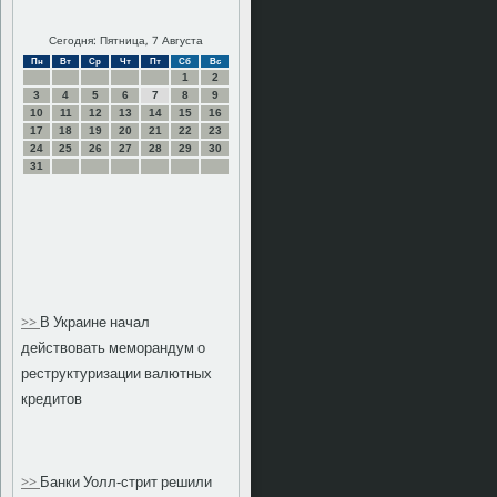
Сегодня: Пятница, 7 Августа
Пн
Вт
Ср
Чт
Пт
Сб
Вс
1
2
3
4
5
6
7
8
9
10
11
12
13
14
15
16
17
18
19
20
21
22
23
24
25
26
27
28
29
30
31
>>
В Украине начал
действовать меморандум о
реструктуризации валютных
кредитов
>>
Банки Уолл-стрит решили