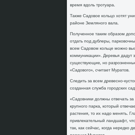
время вдоль тротуара.
Также Садовое кольцо хотят уни
районе Земляного вала.
Полученное таким образом допо
отдать под дублеры, парковочн
всем Садовом кольце можно выса
коммуникации». Деревья дадут 
существующие, но разрозненные
«Садового», считает Муратов.
Следить за всем древесно-кусто
созданная служба городских са
«Садовники должны отвечать за 
крупного парка, который отвечае
растения, то их надо менять. Г
привлекательный ландшафт, что
так, как сейчас, когда нередко 