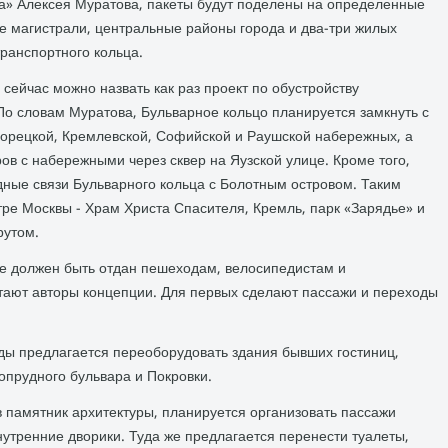
а» Алексея Муратова, пакеты будут поделены на определенные
ые магистрали, центральные районы города и два-три жилых
ранспортного кольца.
ейчас можно назвать как раз проект по обустройству
По словам Муратова, Бульварное кольцо планируется замкнуть с
ворецкой, Кремлевской, Софийской и Раушской набережных, а
ров с набережными через сквер на Яузской улице. Кроме того,
ые связи Бульварного кольца с Болотным островом. Таким
тре Москвы - Храм Христа Спасителя, Кремль, парк «Зарядье» и
рутом.
е должен быть отдан пешеходам, велосипедистам и
тают авторы концепции. Для первых сделают пассажи и переходы
оды предлагается переоборудовать здания бывших гостиниц,
опрудного бульвара и Покровки.
 в памятник архитектуры, планируется организовать пассажи
внутренние дворики. Туда же предлагается перенести туалеты,