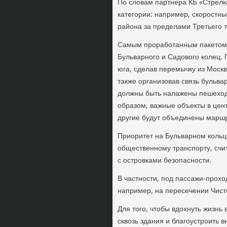
По словам партнера КБ «Стрелк
категории: например, скоростн
района за пределами Третьего т
Самым проработанным пакетом с
Бульварного и Садового колец. 
юга, сделав перемычку из Моск
также организовав связь бульва
должны быть налажены пешеходн
образом, важные объекты в цен
другие будут объединены марш
Приоритет на Бульварном кольц
общественному транспорту, счи
с островками безопасности.
В частности, под пассажи-прох
например, на пересечении Чист
Для того, чтобы вдохнуть жизнь
сквозь здания и благоустроить 