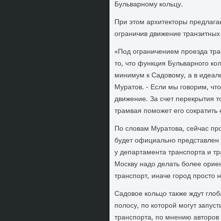
Бульварному кольцу.
При этом архитекторы предлага
ограничив движение транзитных
«Под ограничением проезда тра
то, что функция Бульварного к
минимум к Садовому, а в идеале
Муратов. - Если мы говорим, чт
движение. За счет перекрытия т
трамвая поможет его сократить
По словам Муратова, сейчас про
будет официально представлен д
у департамента транспорта и тр
Москву надо делать более ори
транспорт, иначе город просто н
Садовое кольцо также ждут гло
полосу, по которой могут запу
транспорта, по мнению авторов к