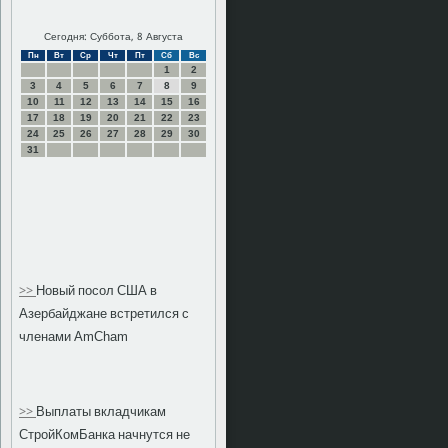
Сегодня: Суббота, 8 Августа
Пн
Вт
Ср
Чт
Пт
Сб
Вс
1
2
3
4
5
6
7
8
9
10
11
12
13
14
15
16
17
18
19
20
21
22
23
24
25
26
27
28
29
30
31
>>
Новый посол США в
Азербайджане встретился с
членами AmCham
>>
Выплаты вкладчикам
СтройКомБанка начнутся не