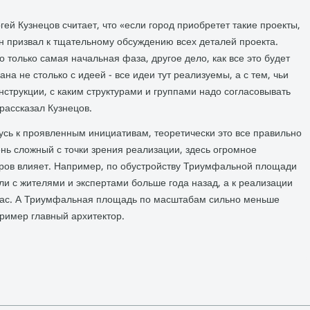
ей Кузнецов считает, что «если город приобретет такие проекты,
он призвал к тщательному обсуждению всех деталей проекта.
о только самая начальная фаза, другое дело, как все это будет
на не столько с идеей - все идеи тут реализуемы, а с тем, чьи
нструкции, с каким структурами и группами надо согласовывать
 рассказал Кузнецов.
сь к проявленным инициативам, теоретически это все правильно
ень сложный с точки зрения реализации, здесь огромное
ров влияет. Например, по обустройству Триумфальной площади
ли с жителями и экспертами больше года назад, а к реализации
йчас. А Триумфальная площадь по масштабам сильно меньше
пример главный архитектор.