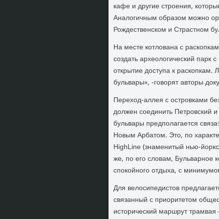
кафе и другие строения, котор
Аналогичным образом можно орг
Рождественском и Страстном бу
На месте котлована с раскопка
создать археологический парк 
открытие доступа к раскопкам. 
бульвары», -говорят авторы док
Переход-аллея с островками бе
должен соединить Петровский и 
бульвары предполагается связ
Новым Арбатом. Это, по характе
HighLine (знаменитый нью-йоркс
же, по его словам, Бульварное 
спокойного отдыха, с минимумом
Для велосипедистов предлагаетс
связанный с приоритетом общес
исторический маршрут трамвая 