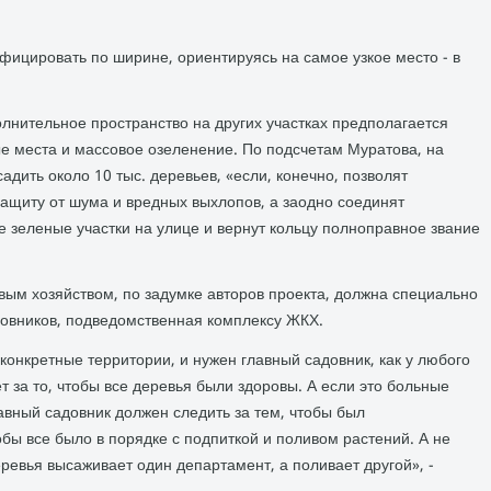
фицировать по ширине, ориентируясь на самое узкое место - в
лнительное пространство на других участках предполагается
ые места и массовое озеленение. По подсчетам Муратова, на
дить около 10 тыс. деревьев, «если, конечно, позволят
защиту от шума и вредных выхлопов, а заодно соединят
 зеленые участки на улице и вернут кольцу полноправное звание
вым хозяйством, по задумке авторов проекта, должна специально
довников, подведомственная комплексу ЖКХ.
конкретные территории, и нужен главный садовник, как у любого
т за то, чтобы все деревья были здоровы. А если это больные
лавный садовник должен следить за тем, чтобы был
бы все было в порядке с подпиткой и поливом растений. А не
деревья высаживает один департамент, а поливает другой», -