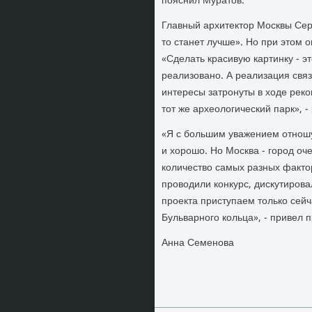
пояснил Муратов.
Главный архитектор Москвы Серг
то станет лучше». Но при этом 
«Сделать красивую картинку - эт
реализовано. А реализация связа
интересы затронуты в ходе реко
тот же археологический парк», -
«Я с большим уважением отношу
и хорошо. Но Москва - город оч
количество самых разных факто
проводили конкурс, дискутирова
проекта приступаем только се
Бульварного кольца», - привел 
Анна Семенова