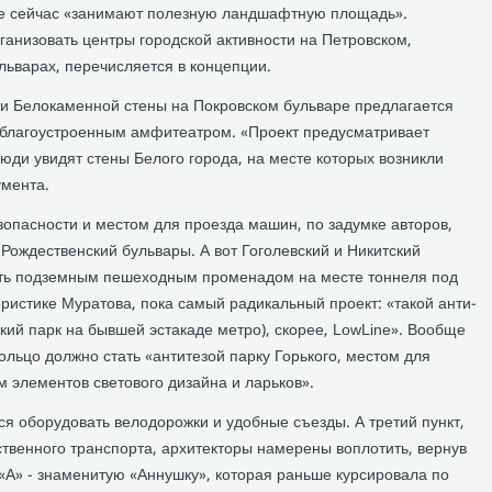
ые сейчас «занимают полезную ландшафтную площадь».
анизовать центры городской активности на Петровском,
льварах, перечисляется в концепции.
ми Белокаменной стены на Покровском бульваре предлагается
с благоустроенным амфитеатром. «Проект предусматривает
Люди увидят стены Белого города, на месте которых возникли
умента.
зопасности и местом для проезда машин, по задумке авторов,
Рождественский бульвары. А вот Гоголевский и Никитский
ать подземным пешеходным променадом на месте тоннеля под
ристике Муратова, пока самый радикальный проект: «такой анти-
кий парк на бывшей эстакаде метро), скорее, LowLine». Вообще
кольцо должно стать «антитезой парку Горького, местом для
 элементов светового дизайна и ларьков».
я оборудовать велодорожки и удобные съезды. А третий пункт,
твенного транспорта, архитекторы намерены воплотить, вернув
«А» - знаменитую «Аннушку», которая раньше курсировала по