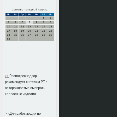
Сегодня: Четверг, 6 Августа
Пн
Вт
Ср
Чт
Пт
Сб
Вс
1
2
3
4
5
6
7
8
9
10
11
12
13
14
15
16
17
18
19
20
21
22
23
24
25
26
27
28
29
30
31
>>
Роспотребнадзор
рекомендует жителям РТ с
осторожностью выбирать
колбасные изделия
>>
Для работающих по