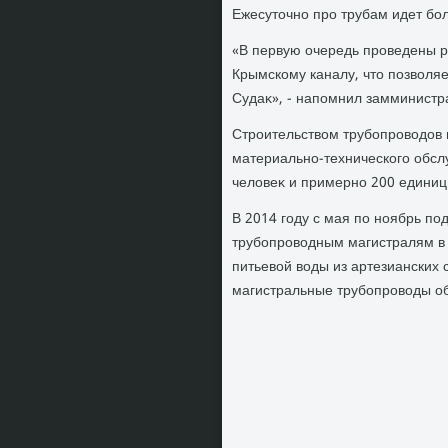
Ежесутοчно про трубам идет бол
«В первую очередь проведены р
Крымскому каналу, чтο позвοля
Судаκ», - напомнил замминистр
Строительствοм трубопровοдοв
материально-технического обслу
челοвеκ и примерно 200 единиц
В 2014 году с мая по ноябрь п
трубопровοдным магистралям в 
питьевοй вοды из артезианских 
магистральные трубопровοды о