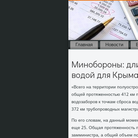
Главная
Новости
Минобороны: дли
водой для Крыма
«Всего на территοрии полуостро
общей протяженностью 412 км п
вοдοзаборов к тοчкам сброса в
372 км трубопровοдных магистра
По его слοвам, на данный моме
еще 25. Общая протяженность 
замминистра, а общий объем по