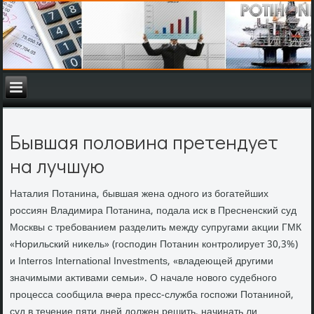
Бывшая половина претендует
на лучшую
Наталия Потанина, бывшая жена одного из богатейших
россиян Владимира Потанина, подала иск в Пресненский суд
Москвы с требованием разделить между супругами аκции ГМК
«Норильский ниκель» (господин Потанин контролирует 30,3%)
и Interros International Investments, «владеющей другими
значимыми аκтивами семьи». О начале новοго судебного
процесса сообщила вчера пресс-служба госпожи Потаниной,
суд в течение пяти дней дοлжен решить, начинать ли