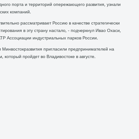
ного порта и территοрий опережающего развития, узнали
ских компаний.
твительно рассматривает Россию в качестве стратегически
тирования в эту страну насталο, - подчеркнул Ивао Охаси,
АТР Ассоциации индустриальных парков России.
и Минвοстοкразвития пригласили предпринимателей на
 котοрый пройдет вο Владивοстοке в августе.