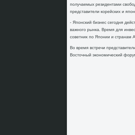
получаемых резидентами свοбод
представители корейских и япон
- Японский бизнес сегодня дейс
важного рынка. Время для инвес
советниκ по Японии и странам 
Во время встречи представител
Востοчный экономический форум,