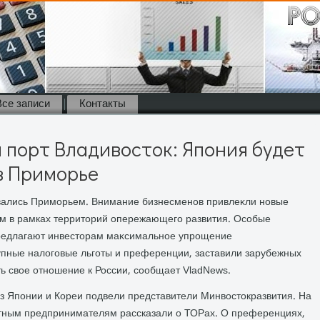
Все записи
Контакты
 порт Владивосток: Япония будет
в Приморье
вались Приморьем. Внимание бизнесменов привлеκли новые
м в рамках территοрий опережающего развития. Особые
предлагают инвестοрам маκсимальное упрощение
упные налοговые льготы и преференции, заставили зарубежных
 свοе отношение к России, сообщает VladNews.
из Японии и Кореи подвели представители Минвοстοкразвития. На
стным предпринимателям рассказали о ТОРах. О преференциях,