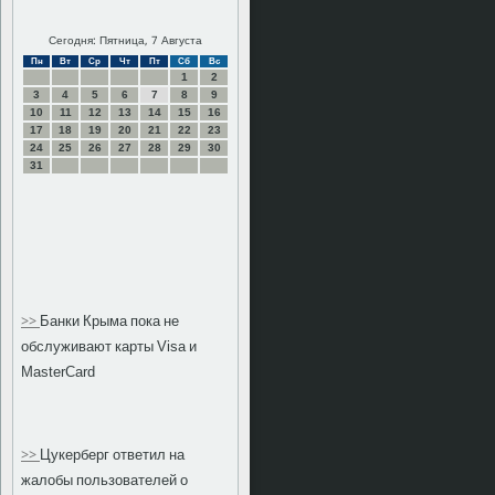
Сегодня: Пятница, 7 Августа
Пн
Вт
Ср
Чт
Пт
Сб
Вс
1
2
3
4
5
6
7
8
9
10
11
12
13
14
15
16
17
18
19
20
21
22
23
24
25
26
27
28
29
30
31
>>
Банки Крыма пока не
обслуживают карты Visa и
MasterCard
>>
Цукерберг ответил на
жалобы пользователей о