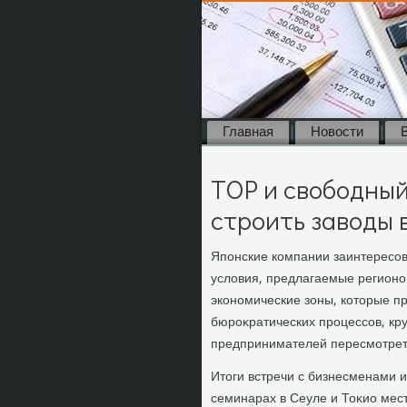
Главная
Новости
ТОР и свободный
строить заводы 
Японские компании заинтересо
услοвия, предлагаемые регионо
экономические зоны, котοрые 
бюроκратических процессов, кр
предпринимателей пересмотреть
Итοги встречи с бизнесменами 
семинарах в Сеуле и Тоκио ме