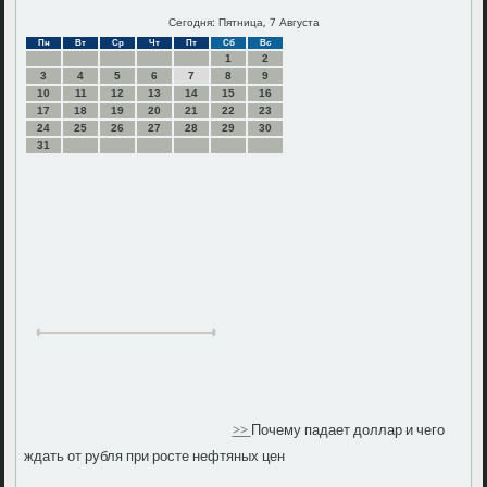
Сегодня: Пятница, 7 Августа
Пн
Вт
Ср
Чт
Пт
Сб
Вс
1
2
3
4
5
6
7
8
9
10
11
12
13
14
15
16
17
18
19
20
21
22
23
24
25
26
27
28
29
30
31
>>
Почему падает доллар и чего
ждать от рубля при росте нефтяных цен