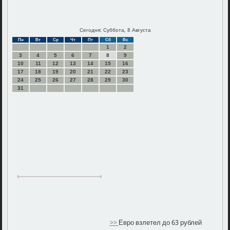
Сегодня: Суббота, 8 Августа
Пн
Вт
Ср
Чт
Пт
Сб
Вс
1
2
3
4
5
6
7
8
9
10
11
12
13
14
15
16
17
18
19
20
21
22
23
24
25
26
27
28
29
30
31
>>
Евро взлетел до 63 рублей