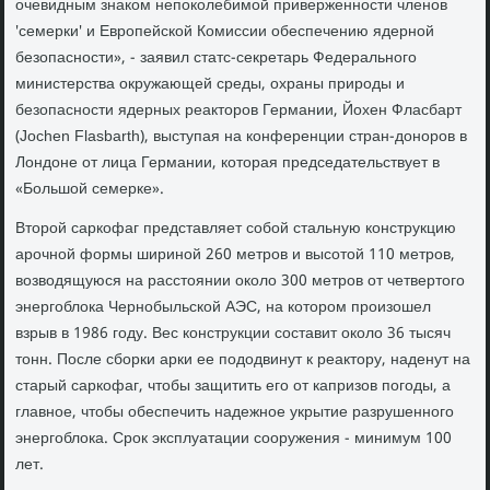
очевидным знаком непоколебимой приверженности членов
'семерки' и Европейской Комиссии обеспечению ядерной
безопасности», - заявил статс-секретарь Федерального
министерства окружающей среды, охраны природы и
безопасности ядерных реакторов Германии, Йохен Фласбарт
(Jochen Flasbarth), выступая на конференции стран-доноров в
Лондоне от лица Германии, которая председательствует в
«Большой семерке».
Второй саркофаг представляет собой стальную конструкцию
арочной формы шириной 260 метров и высотой 110 метров,
возводящуюся на расстоянии около 300 метров от четвертого
энергоблока Чернобыльской АЭС, на котором произошел
взрыв в 1986 году. Вес конструкции составит около 36 тысяч
тонн. После сборки арки ее пододвинут к реактору, наденут на
старый саркофаг, чтобы защитить его от капризов погоды, а
главное, чтобы обеспечить надежное укрытие разрушенного
энергоблока. Срок эксплуатации сооружения - минимум 100
лет.