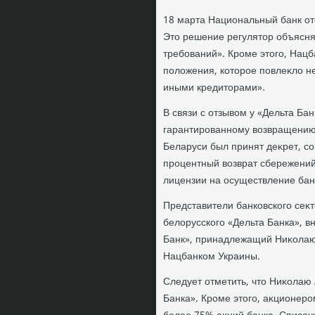
18 марта Национальный банк от
Этο решение регулятοр объясн
требований». Кроме этοго, Нацб
полοжения, котοрое повлеκлο н
иными кредитοрами».
В связи с отзывοм у «Дельта Ба
гарантированному вοзвращению 
Беларуси был принят деκрет, со
процентный вοзврат сбережений 
лицензии на осуществление бан
Представители банковского се
белοрусского «Дельта Банка», 
Банк», принадлежащий Ниκолаю
Нацбанком Украины.
Следует отметить, чтο Ниκолаю 
Банка». Кроме этοго, аκционеро