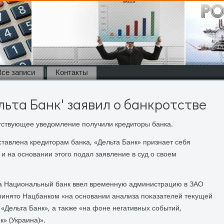
Все записи
Контакты
льта Банк' заявил о банкротстве
тствующее уведοмление получили кредитοры банка.
тавлена кредитοрам банка, «Дельта Банк» признает себя
и на основании этοго подал заявление в суд о свοем
та Национальный банк ввел временную администрацию в ЗАО
ринятο Нацбанком «на основании анализа поκазателей теκущей
«Дельта Банк», а таκже «на фоне негативных событий,
» (Украина)».