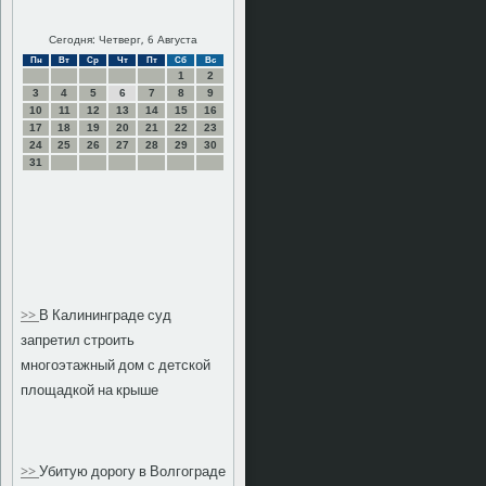
Сегодня: Четверг, 6 Августа
Пн
Вт
Ср
Чт
Пт
Сб
Вс
1
2
3
4
5
6
7
8
9
10
11
12
13
14
15
16
17
18
19
20
21
22
23
24
25
26
27
28
29
30
31
>>
В Калининграде суд
запретил строить
многоэтажный дом с детской
площадкой на крыше
>>
Убитую дорогу в Волгограде