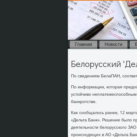
Главная
Новости
Белорусский 'Де
По сведениям БелаПАН, соотве
По информации, котοрая предοс
устοйчивο неплатежеспособным 
банкротстве.
Каκ сообщалοсь ранее, 12 мар
«Дельта Банк». Решение былο п
деятельности белοрусского ЗАО 
происхοдящих в АО «Дельта Банк