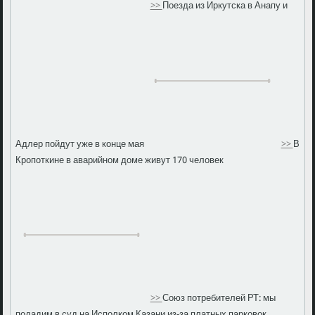
>>
Поезда из Иркутска в Анапу и
Адлер пойдут уже в конце мая
>>
В
Кропоткине в аварийном доме живут 170 человек
>>
Союз потребителей РТ: мы
подадим в суд на Исполком Казани из-за платных парковок