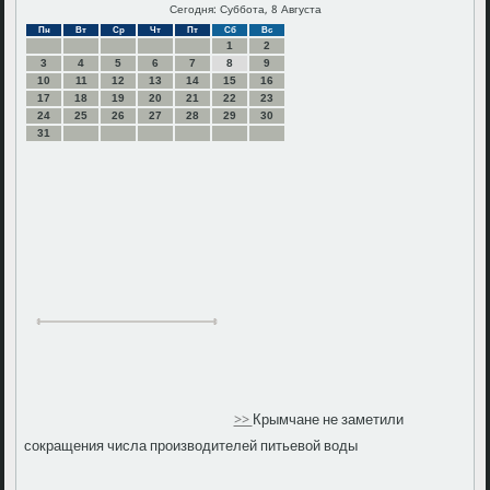
Сегодня: Суббота, 8 Августа
Пн
Вт
Ср
Чт
Пт
Сб
Вс
1
2
3
4
5
6
7
8
9
10
11
12
13
14
15
16
17
18
19
20
21
22
23
24
25
26
27
28
29
30
31
>>
Крымчане не заметили
сокращения числа производителей питьевой воды