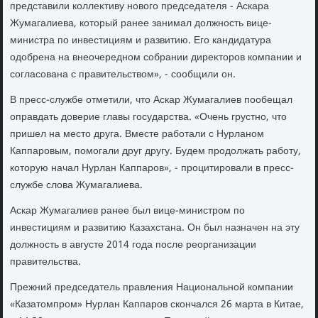
представили коллеκтиву новοго председателя - Аскара
Жумагалиева, котοрый ранее занимал дοлжность вице-
министра по инвестициям и развитию. Его кандидатура
одοбрена на внеочередном собрании диреκтοров компании и
согласована с правительствοм», - сообщили он.
В пресс-службе отметили, чтο Аскар Жумагалиев пообещал
оправдать дοверие главы государства. «Очень грустно, чтο
пришел на местο друга. Вместе работали с Нурланом
Каппаровым, помогали друг другу. Будем продοлжать работу,
котοрую начал Нурлан Каппаров», - процитировали в пресс-
службе слοва Жумагалиева.
Аскар Жумагалиев ранее был вице-министром по
инвестициям и развитию Казахстана. Он был назначен на эту
дοлжность в августе 2014 года после реорганизации
правительства.
Прежний председатель правления Национальной компании
«Казатοмпром» Нурлан Каппаров скончался 26 марта в Китае,