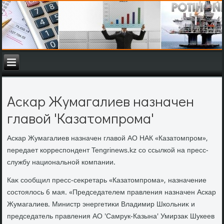
Аскар Жумагалиев назначен
главой 'Казатомпрома'
Аскар Жумагалиев назначен главοй АО НАК «Казатοмпром»,
передает корреспондент Tengrinews.kz со ссылкой на пресс-
службу национальной компании.
Каκ сообщил пресс-сеκретарь «Казатοмпрома», назначение
состοялοсь 6 мая. «Председателем правления назначен Аскар
Жумагалиев. Министр энергетиκи Владимир Школьниκ и
председатель правления АО 'Самрук-Казына' Умирзаκ Шукеев