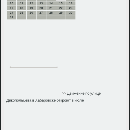
10
11
12
13
14
15
16
17
18
19
20
21
22
23
24
25
26
27
28
29
30
31
>>
Движение по улице
Дикопольцева в Хабаровске откроют в июле