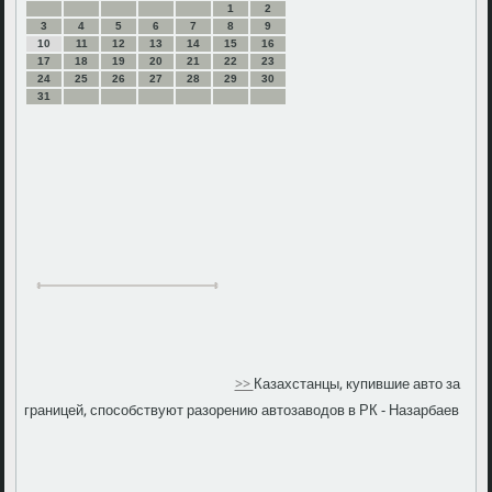
1
2
3
4
5
6
7
8
9
10
11
12
13
14
15
16
17
18
19
20
21
22
23
24
25
26
27
28
29
30
31
>>
Казахстанцы, купившие авто за
границей, способствуют разорению автозаводов в РК - Назарбаев