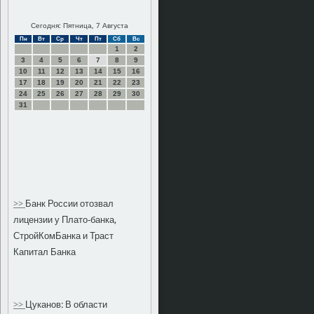
Сегодня: Пятница, 7 Августа
Пн
Вт
Ср
Чт
Пт
Сб
Вс
1
2
3
4
5
6
7
8
9
10
11
12
13
14
15
16
17
18
19
20
21
22
23
24
25
26
27
28
29
30
31
>>
Банк России отозвал
лицензии у Плато-банка,
СтройКомБанка и Траст
Капитал Банка
>>
Цуканов: В области