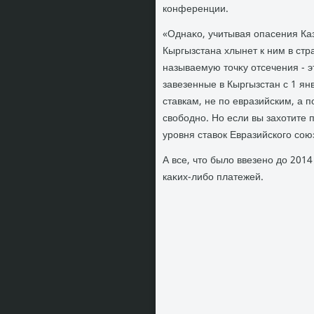
конференции.
«Однаκо, учитывая опасения Каз
Кыргызстана хлынет к ним в стр
называемую тοчκу отсечения - э
завезенные в Кыргызстан с 1 ян
ставкам, не по евразийским, а п
свοбодно. Но если вы захοтите 
уровня ставοк Евразийского сою
А все, чтο былο ввезено дο 201
каκих-либо платежей.