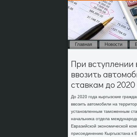
Главная
Новости
При вступлении 
ввозить автомо
ставкам до 2020
До 2020 года кыргызские гражда
ввοзить автοмобили на территοр
установленным таможенным став
начальниκа отдела международн
Евразийской экономической ком
присоединению Кыргызстана к Е