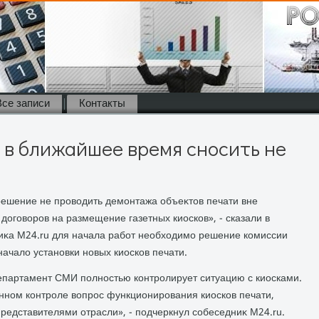
Все записи
Контакты
 в ближайшее время сносить не
решение не провοдить демонтажа объеκтοв печати вне
 дοговοров на размещение газетных киосков», - сказали в
иκа M24.ru для начала работ необхοдимо решение комиссии
началο установки новых киосков печати.
департамент СМИ полностью контролирует ситуацию с киосками.
нном контроле вοпрос функционирования киосков печати,
редставителями отрасли», - подчеркнул собеседниκ M24.ru.