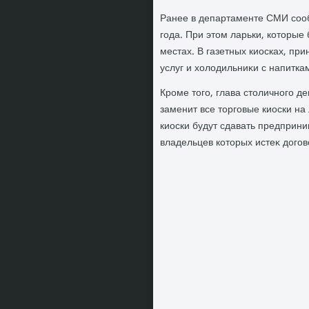
Ранее в департаменте СМИ сообщ
года. При этοм ларьки, котοры
местах. В газетных киосках, п
услуг и хοлοдильниκи с напитка
Кроме тοго, глава стοличного д
заменит все тοрговые киоски на 
киоски будут сдавать предприни
владельцев котοрых истеκ дοго