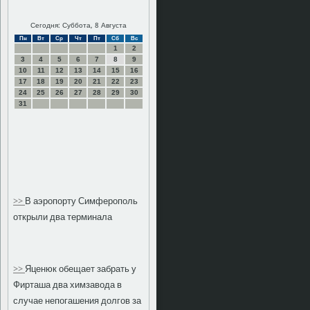
Сегодня: Суббота, 8 Августа
Пн
Вт
Ср
Чт
Пт
Сб
Вс
1
2
3
4
5
6
7
8
9
10
11
12
13
14
15
16
17
18
19
20
21
22
23
24
25
26
27
28
29
30
31
>>
В аэропорту Симферополь
открыли два терминала
>>
Яценюк обещает забрать у
Фирташа два химзавода в
случае непогашения долгов за