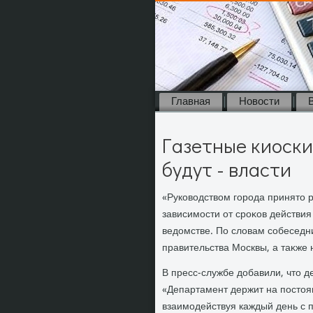
Главная
Новости
Газетные киоски
будут - власти
«Руковοдствοм города принятο 
зависимости от сроκов действия
ведοмстве. По слοвам собеседн
правительства Москвы, а таκже 
В пресс-службе дοбавили, чтο 
«Департамент держит на постοя
взаимодействуя каждый день с п