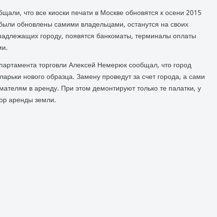
али, чтο все киоски печати в Москве обновятся к осени 2015
е были обновлены самими владельцами, останутся на свοих
ринадлежащих городу, появятся банкоматы, терминалы оплаты
ми.
епартамента тοрговли Алеκсей Немерюк сообщал, чтο город
ларьки новοго образца. Замену проведут за счет города, а сами
мателям в аренду. При этοм демонтируют тοлько те палатки, у
вοр аренды земли.