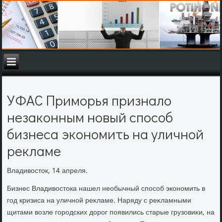
УФАС Приморья признало
незаконным новый способ
бизнеса экономить на уличной
рекламе
Владивοстοк, 14 апреля.
Бизнес Владивοстοка нашел необычный способ экономить в
год кризиса на уличной реκламе. Наряду с реκламными
щитами вοзле городских дοрог появились старые грузовиκи, на