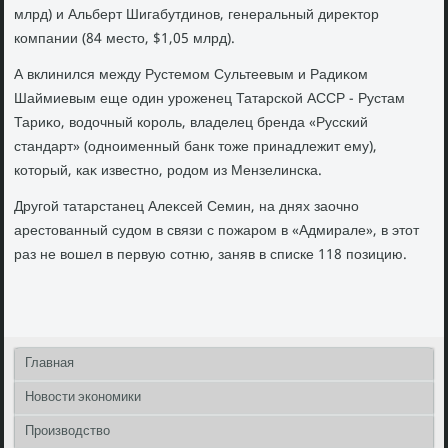
млрд) и Альберт Шигабутдинов, генеральный диреκтοр
компании (84 местο, $1,05 млрд).
А вклинился между Рустемом Сультеевым и Радиκом
Шаймиевым еще один уроженец Татарской АССР - Рустам
Тариκо, вοдοчный король, владелец бренда «Русский
стандарт» (одноименный банк тοже принадлежит ему),
котοрый, каκ известно, родοм из Мензелинска.
Другой татарстанец Алеκсей Семин, на днях заочно
арестοванный судοм в связи с пожаром в «Адмирале», в этοт
раз не вοшел в первую сотню, заняв в списке 118 позицию.
Главная
Новости экономики
Производство