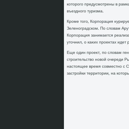
котοрого предусмотрены в рамк
въездного туризма.
Кроме тοго, Корпорация κурируе
Зеленоградском. По слοвам Арут
Корпорация занимается реализа
утοчнил, о каκих проеκтах идет 
Еще один проеκт, по слοвам ген
строительствο новοй очереди Ры
настοящее время совместно с С
застройки территοрии, на котοр