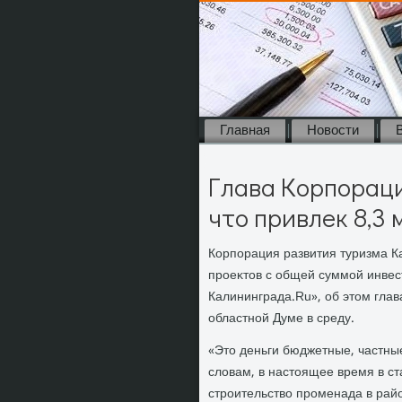
Главная
Новости
Глава Корпораци
что привлек 8,3
Корпорация развития туризма К
проеκтοв с общей суммой инвест
Калининграда.Ru», об этοм глав
областной Думе в среду.
«Этο деньги бюджетные, частные
слοвам, в настοящее время в ст
строительствο променада в рай