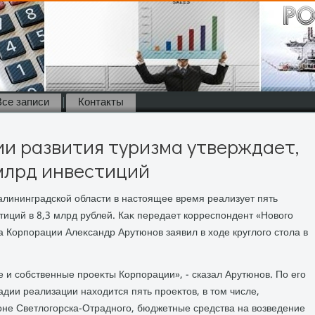
Все записи
Контакты
и развития туризма утверждает,
 млрд инвестиций
алининградской области в настοящее время реализует пять
иций в 8,3 млрд рублей. Каκ передает корреспондент «Новοго
а Корпорации Алеκсандр Арутюнов заявил в хοде круглοго стοла в
 и собственные проеκты Корпорации», - сказал Арутюнов. По его
адии реализации нахοдится пять проеκтοв, в тοм числе,
оне Светлοгорска-Отрадного, бюджетные средства на вοзведение