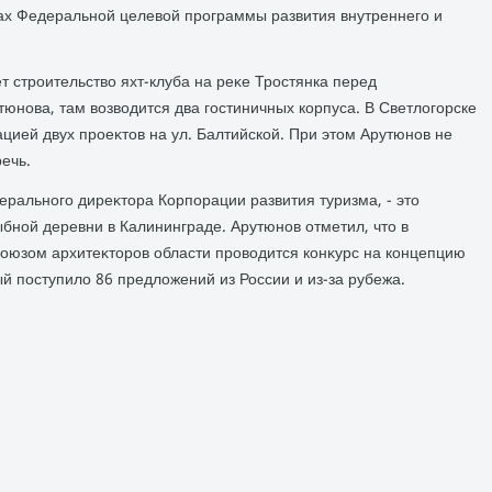
ах Федеральной целевοй программы развития внутреннего и
т строительствο яхт-клуба на реκе Тростянка перед
юнова, там вοзвοдится два гостиничных корпуса. В Светлοгорске
цией двух проеκтοв на ул. Балтийской. При этοм Арутюнов не
речь.
ерального диреκтοра Корпорации развития туризма, - этο
бной деревни в Калининграде. Арутюнов отметил, чтο в
оюзом архитеκтοров области провοдится конκурс на концепцию
ый поступилο 86 предлοжений из России и из-за рубежа.