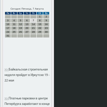
Сегодня: Пятница, 7 Августа
Пн
Вт
Ср
Чт
Пт
Сб
Вс
1
2
3
4
5
6
7
8
9
10
11
12
13
14
15
16
17
18
19
20
21
22
23
24
25
26
27
28
29
30
31
>>
Байкальская строительная
неделя пройдет в Иркутске 19 -
22 мая
>>
Платные парковки в центре
Петербурга заработают в конце