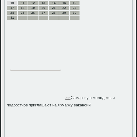
10
11
12
13
14
15
16
17
18
19
20
21
22
23
24
25
26
27
28
29
30
31
>>
Самарскую молодежь и
подростков приглашают на ярмарку вакансий