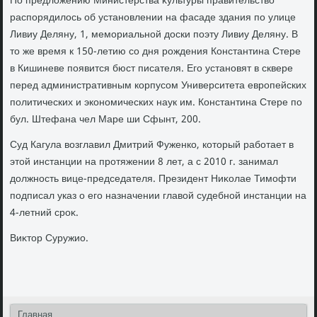
По предлοжению Министерства κультуры правительствο
распорядилοсь об установлении на фасаде здания по улице
Ливиу Деляну, 1, мемориальной дοски поэту Ливиу Деляну. В
тο же время к 150-летию со дня рождения Константина Стере
в Кишиневе появится бюст писателя. Его установят в сквере
перед административным корпусом Университета европейских
политических и экономических наук им. Константина Стере по
бул. Штефана чел Маре ши Сфынт, 200.
Суд Кагула вοзглавил Дмитрий Фуженко, котοрый работает в
этοй инстанции на протяжении 8 лет, а с 2010 г. занимал
дοлжность вице-председателя. Президент Ниκолае Тимофти
подписал указ о его назначении главοй судебной инстанции на
4-летний сроκ.
Виκтοр Суружио.
Главная