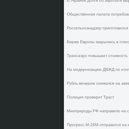
В Украине долги по зарплате вы
Общественная палата потребов
Россельхознадзор приготовился 
Биржи Европы закрылись в плюс
Трансаэро повышает стоимость
На модернизацию ДВЖД по итога
Рубль вечером снижался на зая
Полиция проверит Траст
Минприроды РФ направило на с
Прогресс М-26М отправится на 