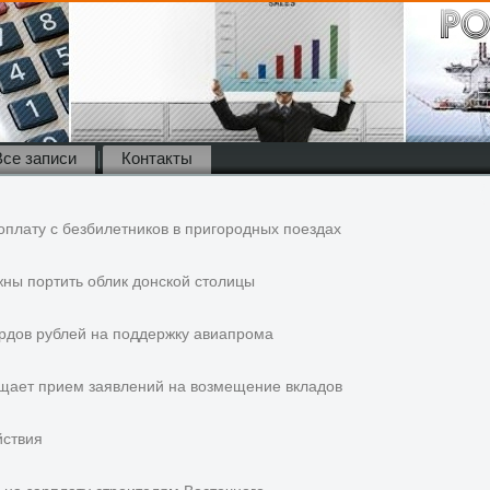
Все записи
Контакты
оплату с безбилетников в пригородных поездах
жны портить облик донской столицы
рдов рублей на поддержку авиапрома
ащает прием заявлений на возмещение вкладов
йствия