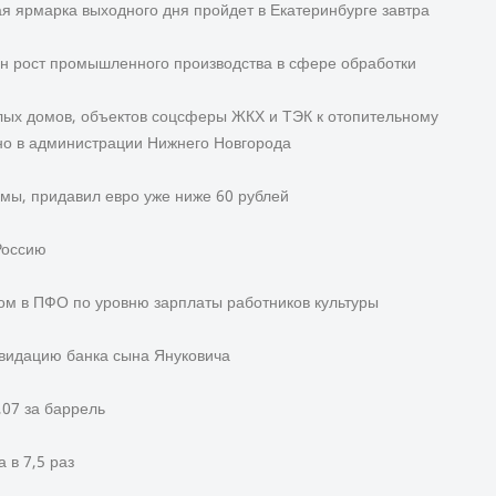
я ярмарка выходного дня пройдет в Екатеринбурге завтра
ен рост промышленного производства в сфере обработки
лых домов, объектов соцсферы ЖКХ и ТЭК к отопительному
но в администрации Нижнего Новгорода
умы, придавил евро уже ниже 60 рублей
Россию
ом в ПФО по уровню зарплаты работников культуры
видацию банка сына Януковича
,07 за баррель
 в 7,5 раз