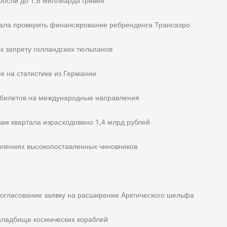
росли до 1,6 миллиарда гривен
ала проверить финансирование ребрендинга Трансаэро
к запрету голландских тюльпанов
е на статистике из Германии
 билетов на международные направления
м квартала израсходовано 1,4 млрд рублей
влениях высокопоставленных чиновников
огласование заявку на расширение Арктического шельфа
кладбище космических кораблей