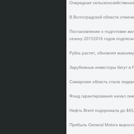
Очередная сельскохозяйственна
В Волгоградской области отмеч
Постановление о подготовке жи
сезону 20152016 годов подписа
Рубль растет, обновляя максим
Зарубежные инвесторы бегут в 
Самарская область стала лидер
Фонд гарантирования начал лик
Нефть Brent подорожала до $65
Прибыль General Motors выросла