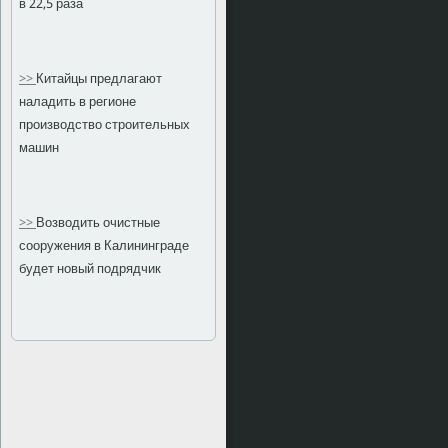
в 22,5 раза
>>
Китайцы предлагают
наладить в регионе
производство строительных
машин
>>
Возводить очистные
сооружения в Калининграде
будет новый подрядчик