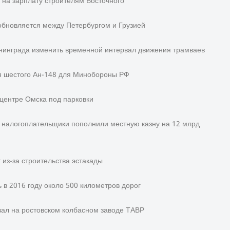
 на зарплату строителям Восточного
бновляется между Петербургом и Грузией
нинграда изменить временной интервал движения трамваев
я шестого Ан-148 для Минобороны РФ
центре Омска под парковки
е налогоплательщики пополнили местную казну на 12 млрд
из-за строительства эстакады
 в 2016 году около 500 километров дорог
ал на ростовском колбасном заводе ТАВР