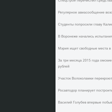
Спецстрой перечислил средства
Регулярное авиасообщение возо
Студенты попросили главу Кали
В Воронеже начались испытани
Мэрия ищет свободные места в 
За три месяца 2015 года омски
рублей
Участок Волоколамки перекроют 
Росавтодор планирует построить
Василий Голубев впервые побыв