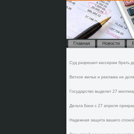
Главная
Новости
Суд разрешил кассирам брать д
Ветхое жилье и реклама не дол
Государство выделит 27 миллиа
Дельта Банк с 27 апреля прекр
Надежная защита вашего споко