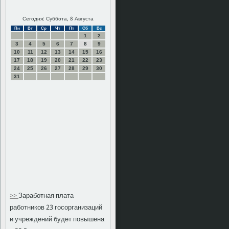
Сегодня: Суббота, 8 Августа
Пн
Вт
Ср
Чт
Пт
Сб
Вс
1
2
3
4
5
6
7
8
9
10
11
12
13
14
15
16
17
18
19
20
21
22
23
24
25
26
27
28
29
30
31
>>
Заработная плата
работников 23 госорганизаций
и учреждений будет повышена