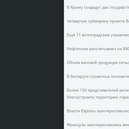
В Крыму создадут два государс
Четвертую субмарину проекта В
Ещё 11 волгоградским управля
Нефтяники рассчитывают на $8
Объем валовой продукции сельск
В Беларуси сложилось положите
Более 150 представителей рели
благоустроили территорию пар
Власти Европы заинтересовалис
Французы заинтересовались ви