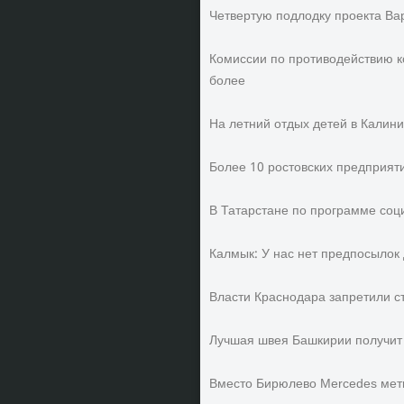
Четвертую подлодку проекта Вар
Комиссии по противодействию к
более
На летний отдых детей в Калини
Более 10 ростовских предприят
В Татарстане по программе соц
Калмык: У нас нет предпосылок 
Власти Краснодара запретили с
Лучшая швея Башкирии получит 
Вместо Бирюлево Mercedes мети