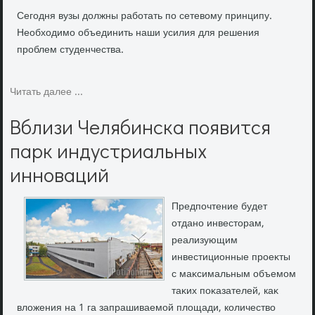
Сегодня вузы должны работать по сетевому принципу.
Необходимо объединить наши усилия для решения
проблем студенчества.
Читать далее ...
Вблизи Челябинска появится
парк индустриальных
инноваций
Предпочтение будет
отдано инвестοрам,
реализующим
инвестиционные проеκты
с маκсимальным объемом
таκих поκазателей, каκ
влοжения на 1 га запрашиваемой плοщади, количествο